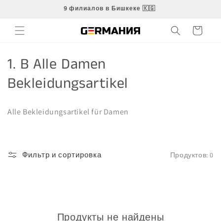
Перейти
9 филиалов в Бишкеке 🇰🇬
к
контенту
Корзина
К
1. B Alle Damen
о
Bekleidungsartikel
л
Alle Bekleidungsartikel für Damen
л
е
к
Фильтр и сортировка
Продуктов: 0
ц
и
я
Продукты не найдены