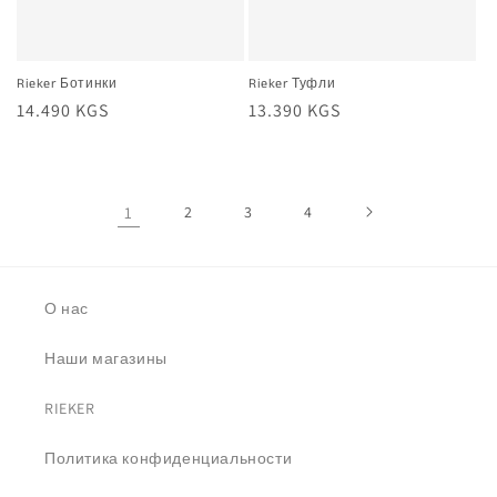
Rieker Ботинки
Rieker Туфли
Жалпы
14.490 KGS
Жалпы
13.390 KGS
баа
баа
1
2
3
4
О нас
Наши магазины
RIEKER
Политика конфиденциальности