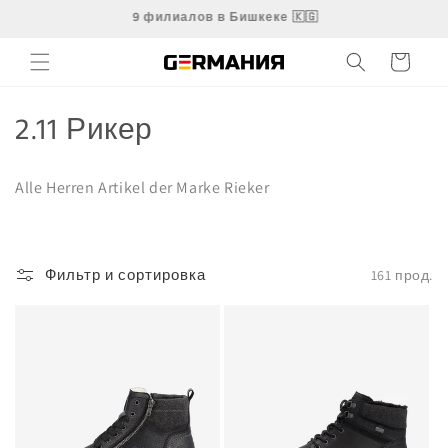
Мазмунга
+1000ден ашык продуктылар!
өтүү
Корзина
К
2.11 Рикер
о
Alle Herren Artikel der Marke Rieker
л
л
е
Фильтр и сортировка
161 прод.
к
ц
и
я