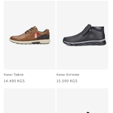
Rieker Туфли
Rieker Ботинки
Жалпы
14.490 KGS
Жалпы
15.590 KGS
баа
баа