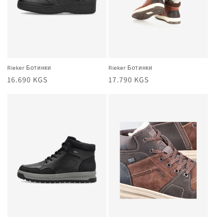
Rieker Ботинки
Rieker Ботинки
Жалпы
16.690 KGS
Жалпы
17.790 KGS
баа
баа