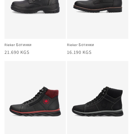
:
Rieker Ботинки
Rieker Ботинки
Жалпы
21.690 KGS
Жалпы
16.190 KGS
баа
баа