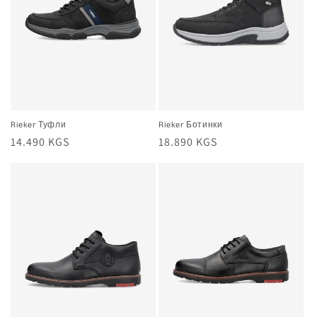
Rieker Туфли
Rieker Ботинки
Жалпы
14.490 KGS
Жалпы
18.890 KGS
баа
баа