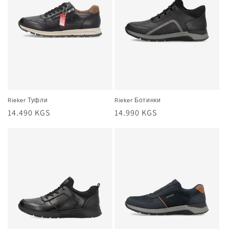
Rieker Туфли
Rieker Ботинки
Жалпы
14.490 KGS
Жалпы
14.990 KGS
баа
баа