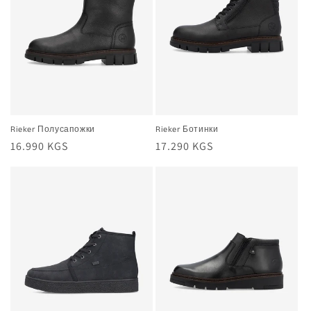
Rieker Полусапожки
Rieker Ботинки
Жалпы
16.990 KGS
Жалпы
17.290 KGS
баа
баа