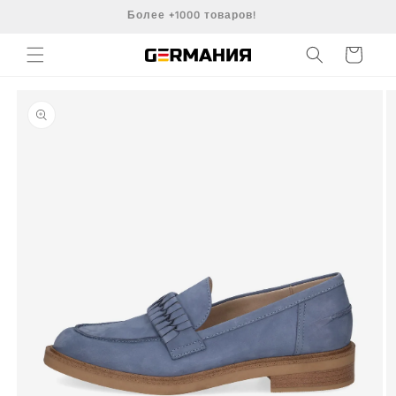
Перейти
Более +1000 товаров!
к
контенту
Корзина
Перейти к
информации
о продукте