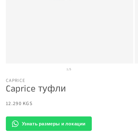
Открыть
О
из
1
/
5
медиа-
м
файлы
ф
1
2
CAPRICE
в
в
Caprice туфли
модальном
м
окне
о
Обычная
12.290 KGS
цена
Узнать размеры и локации