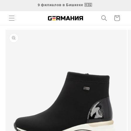
Перейти
9 филиалов в Бишкеке 🇰🇬
к
контенту
Корзина
Перейти к
информации
о продукте