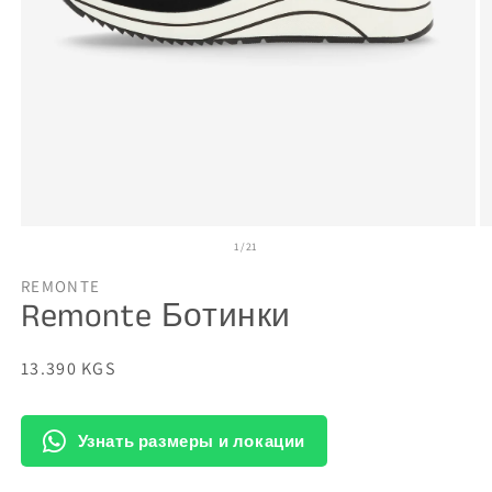
Открыть
О
из
1
/
21
медиа-
м
файлы
ф
1
2
REMONTE
в
в
Remonte Ботинки
модальном
м
окне
о
Обычная
13.390 KGS
цена
Узнать размеры и локации