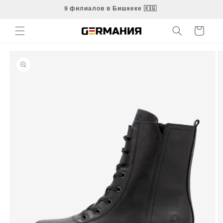
Перейти
9 филиалов в Бишкеке 🇰🇬
к
контенту
Корзина
Перейти к
информации
о продукте