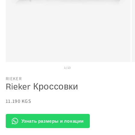
Открыть
О
из
1
/
13
медиа-
м
файлы
ф
1
2
RIEKER
в
в
Rieker Кроссовки
модальном
м
окне
о
Обычная
11.190 KGS
цена
Узнать размеры и локации