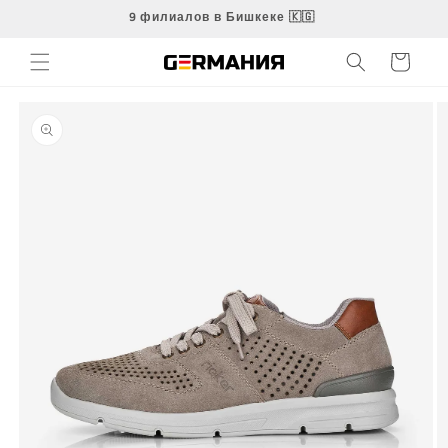
Перейти
9 филиалов в Бишкеке 🇰🇬
к
контенту
Корзина
Перейти к
информации
о продукте