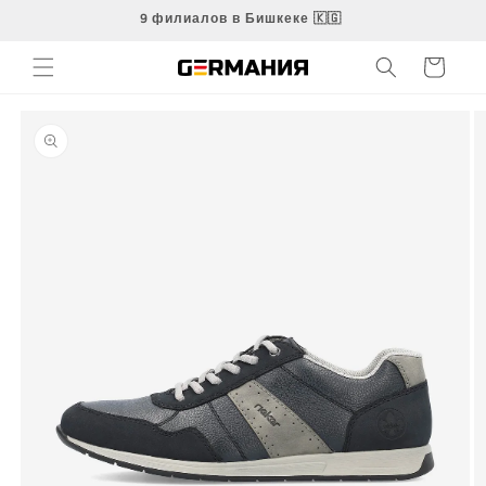
Перейти
9 филиалов в Бишкеке 🇰🇬
к
контенту
Корзина
Перейти к
информации
о продукте