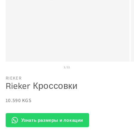
Открыть
О
из
1
/
11
медиа-
м
файлы
ф
1
2
RIEKER
в
в
Rieker Кроссовки
модальном
м
окне
о
Обычная
10.590 KGS
цена
Узнать размеры и локации