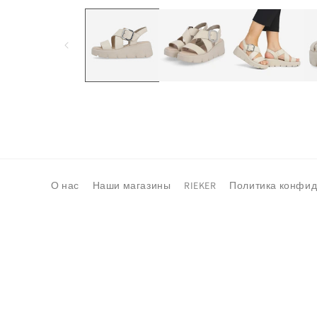
медиа-
файлы
1
в
модальном
окне
О нас
Наши магазины
RIEKER
Политика конфи