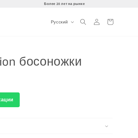
Более 20 лет на рынке
Я
Войти
Корзина
Русский
з
ы
к
tion босоножки
кации