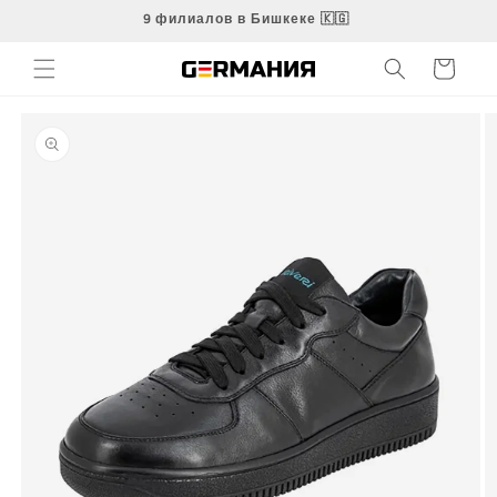
Перейти
9 филиалов в Бишкеке 🇰🇬
к
контенту
Корзина
Перейти к
информации
о продукте