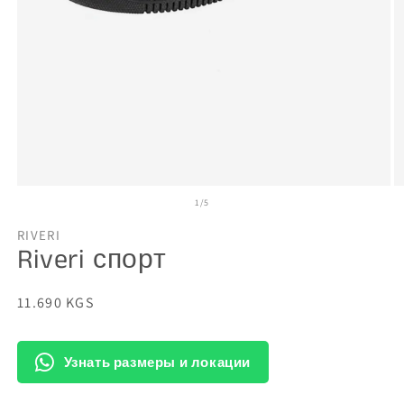
Открыть
О
из
1
/
5
медиа-
м
файлы
ф
1
2
RIVERI
в
в
Riveri спорт
модальном
м
окне
о
Обычная
11.690 KGS
цена
Узнать размеры и локации