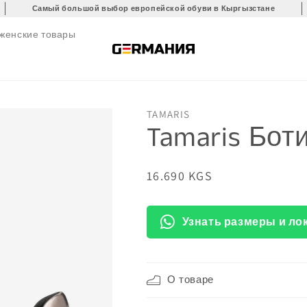
Самый большой выбор европейской обуви в Кыргызстане
 женские товары
TAMARIS
Tamaris Бот
Обычная
16.690 KGS
цена
Узнать размеры и ло
О товаре