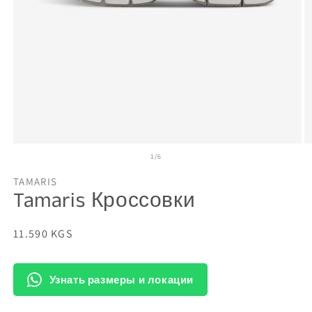
Открыть
О
из
1
/
6
медиа-
м
файлы
ф
1
2
TAMARIS
в
в
Tamaris Кроссовки
модальном
м
окне
о
Обычная
11.590 KGS
цена
Узнать размеры и локации