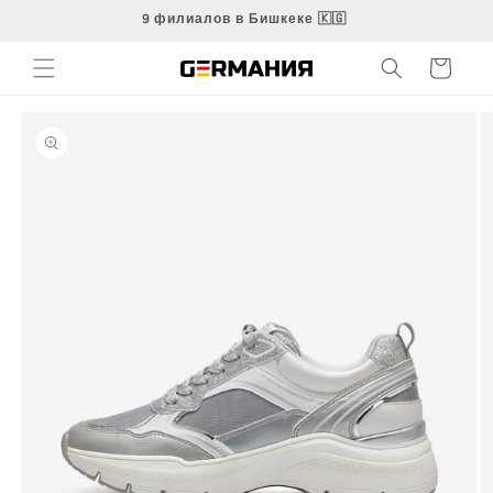
Перейти
9 филиалов в Бишкеке 🇰🇬
к
контенту
Корзина
Перейти к
информации
о продукте